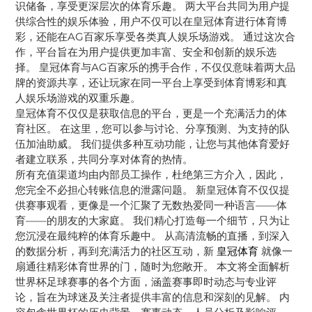
识储备，享受更深层次的体育乐趣。 两大平台共同为用户提
供综合性的娱乐体验，用户不仅可以在皇冠体育进行体育博
彩，还能在AG百家乐享受各类真人娱乐场游戏。 通过这次合
作，平台旨在为用户提供更加丰富、安全和创新的娱乐选
择。 皇冠体育与AG百家乐的携手合作，不仅仅意味着两大品
牌的资源共享，还让玩家在同一平台上享受到体育博彩和真
人娱乐场游戏的双重乐趣。
皇冠体育不仅仅是获取信息的平台，更是一个充满活力的体
育社区。 在这里，您可以参与讨论、分享预测、为支持的队
伍加油助威。 我们提供多种互动功能，让您与其他体育爱好
者建立联系，共同分享对体育的热情。
所有充值渠道均由内部员工操作，杜绝第三方介入，因此，
您完全不必担心转账信息的泄露问题。 新皇冠体育不仅仅提
供赛事观看，更像是一个汇聚了无数热爱同一种语言——体
育——的朋友的大家庭。 我们精心打造每一个细节，只为让
您沉浸在最纯粹的体育乐趣中。 从高清流畅的直播，到深入
的数据分析，再到充满活力的社区互动，新
皇冠体育
就像一
扇通往精彩体育世界的门，随时为您敞开。 本文将全面解析
世界杯足球赛事的各个方面，涵盖赛事即时动态与专业评
论，旨在为球迷及关注者提供丰富的信息和深刻的见解。 内