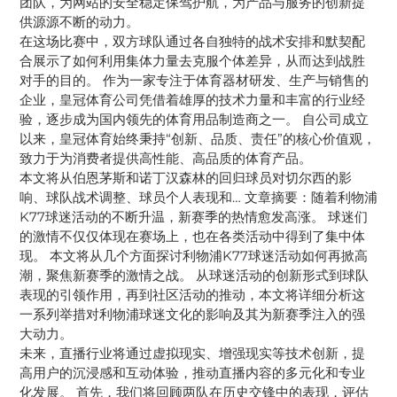
团队，为网站的安全稳定保驾护航，为产品与服务的创新提
供源源不断的动力。
在这场比赛中，双方球队通过各自独特的战术安排和默契配
合展示了如何利用集体力量去克服个体差异，从而达到战胜
对手的目的。 作为一家专注于体育器材研发、生产与销售的
企业，皇冠体育公司凭借着雄厚的技术力量和丰富的行业经
验，逐步成为国内领先的体育用品制造商之一。 自公司成立
以来，皇冠体育始终秉持“创新、品质、责任”的核心价值观，
致力于为消费者提供高性能、高品质的体育产品。
本文将从伯恩茅斯和诺丁汉森林的回归球员对切尔西的影
响、球队战术调整、球员个人表现和… 文章摘要：随着利物浦
K77球迷活动的不断升温，新赛季的热情愈发高涨。 球迷们
的激情不仅仅体现在赛场上，也在各类活动中得到了集中体
现。 本文将从几个方面探讨利物浦K77球迷活动如何再掀高
潮，聚焦新赛季的激情之战。 从球迷活动的创新形式到球队
表现的引领作用，再到社区活动的推动，本文将详细分析这
一系列举措对利物浦球迷文化的影响及其为新赛季注入的强
大动力。
未来，直播行业将通过虚拟现实、增强现实等技术创新，提
高用户的沉浸感和互动体验，推动直播内容的多元化和专业
化发展。 首先，我们将回顾两队在历史交锋中的表现，评估