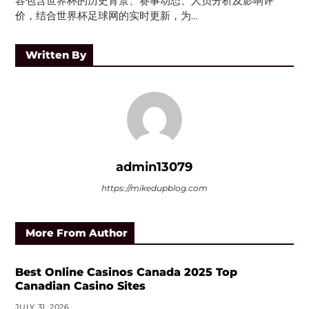
容包含世界杯的历史背景、赛事动态、人员分析及影响评
价，结合世界杯足球网的实时更新，为…
Written By
admin13079
https://mikedupblog.com
More From Author
Best Online Casinos Canada 2025 Top
Canadian Casino Sites
JULY 31, 2026