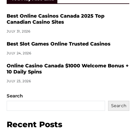
Best Online Casinos Canada 2025 Top
Canadian Casino Sites
JULY 31, 2026
Best Slot Games Online Trusted Casinos
JULY 24, 2026
Online Casino Canada $1000 Welcome Bonus +
10 Daily Spins
JULY 23, 2026
Search
Search
Recent Posts