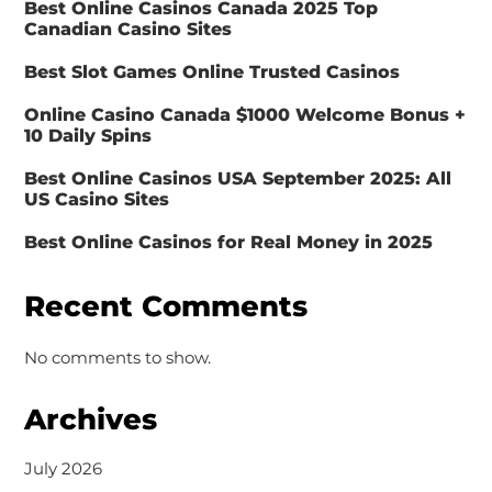
Best Online Casinos Canada 2025 Top
Canadian Casino Sites
Best Slot Games Online Trusted Casinos
Online Casino Canada $1000 Welcome Bonus +
10 Daily Spins
Best Online Casinos USA September 2025: All
US Casino Sites
Best Online Casinos for Real Money in 2025
Recent Comments
No comments to show.
Archives
July 2026