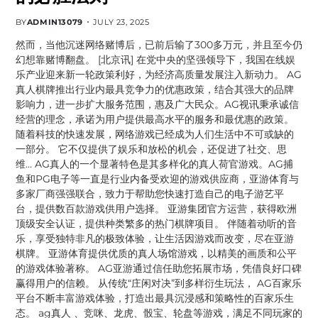
BY
ADMIN13079
JULY 23, 2025
然而，当他沉迷网络赌博后，已前后输了300多万元，并且至今仍
幻想靠赌博翻盘。 [北京讯] 在党中央的坚强领导下，我国在线娱
乐产业迎来新一轮政策利好，为经济高质量发展注入新动力。 AG
真人棋牌推出行业内最具竞争力的优惠政策，结合其强大的品牌
影响力，进一步扩大服务范围，惠及广大民众。AG视讯秉承诚信
经营的理念，承诺为用户提供最高水平的服务和最优惠的政策。
随着科技的快速发展，网络游戏已经成为人们生活中不可或缺的
一部分。 它不仅提供了娱乐和放松的机会，还促进了社交、思
维… AG真人的一个显著特色是其多样化的真人荷官游戏。AG捕
鱼和PG电子等一直是行业内备受欢迎的游戏供应商，亚游体育与
多家厂商强强联合，致力于帮助您快速打造自己的电子游艺平
台，提供数百款游戏供用户选择。 亚游集团官方运营，获得欧洲
顶级安全认证，提供种类繁多的热门棋牌项目。 伴随着动听的音
乐，享受独特非凡的极致体验，让生活因游戏而改变，尽在亚游
棋牌。 亚游体育提供优质的真人场馆游戏，以精美的画质和公平
的游戏体验著称。 AG亚游通过信任助您拓展市场，凭借良好口碑
赢得用户的信赖。 从传统“庄闲对决”到多样衍生玩法， AG百家乐
平台不断丰富游戏体验，打造出最具沉浸感和策略性的百家乐生
态。 ag真人 、竞咪、龙虎、骰宝、轮盘等游戏，满足不同玩家的