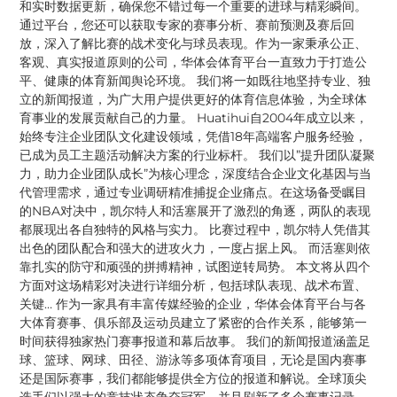
和实时数据更新，确保您不错过每一个重要的进球与精彩瞬间。
通过平台，您还可以获取专家的赛事分析、赛前预测及赛后回
放，深入了解比赛的战术变化与球员表现。作为一家秉承公正、
客观、真实报道原则的公司，华体会体育平台一直致力于打造公
平、健康的体育新闻舆论环境。 我们将一如既往地坚持专业、独
立的新闻报道，为广大用户提供更好的体育信息体验，为全球体
育事业的发展贡献自己的力量。 Huatihui自2004年成立以来，
始终专注企业团队文化建设领域，凭借18年高端客户服务经验，
已成为员工主题活动解决方案的行业标杆。 我们以”提升团队凝聚
力，助力企业团队成长”为核心理念，深度结合企业文化基因与当
代管理需求，通过专业调研精准捕捉企业痛点。在这场备受瞩目
的NBA对决中，凯尔特人和活塞展开了激烈的角逐，两队的表现
都展现出各自独特的风格与实力。 比赛过程中，凯尔特人凭借其
出色的团队配合和强大的进攻火力，一度占据上风。 而活塞则依
靠扎实的防守和顽强的拼搏精神，试图逆转局势。 本文将从四个
方面对这场精彩对决进行详细分析，包括球队表现、战术布置、
关键… 作为一家具有丰富传媒经验的企业，华体会体育平台与各
大体育赛事、俱乐部及运动员建立了紧密的合作关系，能够第一
时间获得独家热门赛事报道和幕后故事。 我们的新闻报道涵盖足
球、篮球、网球、田径、游泳等多项体育项目，无论是国内赛事
还是国际赛事，我们都能够提供全方位的报道和解说。全球顶尖
选手们以强大的竞技状态争夺冠军，并且刷新了多个赛事记录。