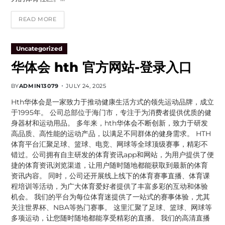
READ MORE
Uncategorized
华体会 hth 官方网站-登录入口
BY
ADMIN13079
JULY 24, 2025
Hth华体会是一家致力于推动健康生活方式的领先运动品牌，成立
于1995年。 公司总部位于海门市，专注于为消费者提供优质的健
身器材和运动用品。 多年来，hth华体会不断创新，致力于研发
高品质、高性能的运动产品，以满足不同群体的健身需求。 HTH
体育平台汇聚足球、篮球、电竞、网球等全球顶级赛事，精彩不
错过。公司拥有自主研发的体育资讯app和网站，为用户提供了便
捷的体育资讯浏览渠道，让用户随时随地都能获取到最新的体育
资讯内容。 同时，公司还开展线上线下的体育赛事直播、体育课
程培训等活动，为广大体育爱好者提供了丰富多彩的互动和体验
机会。 我们的平台为每位体育迷提供了一站式的赛事体验，尤其
关注世界杯、NBA等热门赛事。 这里汇聚了足球、篮球、网球等
多项运动，让您随时随地都能享受精彩的直播。 我们的高清直播