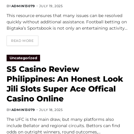
BY
ADMIN13079
JULY 19, 2025
This resource ensures that many issues can be resolved
quickly without additional assistance. Football betting on
Bigtaka’s Sportsbook is not only an entertaining activity…
READ MORE
Uncategorized
S5 Casino Review
Philippines: An Honest Look
Jili Slots Super Ace Offical
Casino Online
BY
ADMIN13079
JULY 18, 2025
The UFC is the main draw, but many platforms also
include Bellator and regional circuits. Bettors can find
odds on outright winners, round outcomes,…