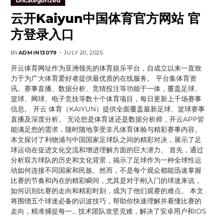
Uncategorized
云开Kaiyun中国体育官方网站 官
方登录入口
BY
ADMIN13079
JULY 20, 2025
开云体育网址作为亚洲领先的体育娱乐平台，自成立以来一直致
力于为广大体育爱好者提供最优质的在线服务。 平台集体育资
讯、赛事直播、数据分析、竞猜投注等功能于一体，覆盖足球、
篮球、网球、电子竞技等数十个体育项目，每日更新上千场赛事
信息。 开云 体育（KAIYUN）提供全面覆盖最新足球、篮球赛事
直播及深度分析。 无论您是体育迷还是数据分析师，开云APP皆
能满足您的需求，随时随地享受非凡体育体验与精彩赛事内容。
本文探讨了利物浦与中国国家足球队之间的精彩对决，展示了足
球运动在促进文化交流和增进理解方面的巨大潜力。 首先，通过
分析双方球队的历史和文化背景，揭示了足球作为一种全球性运
动如何连接不同国家和民族。然而，不是每个观众都能迅速掌握
比赛的节奏和内在的精彩瞬间，尤其是对于刚入门的球迷来说，
如何识别比赛的走向和精彩时刻，成为了他们观赛的难点。 本文
将围绕五个球迷必备的识波技巧，帮助你快速理解并看懂比赛的
走向，精准捕捉每一… 技术团队攻坚克难，解决了安卓用户和IOS