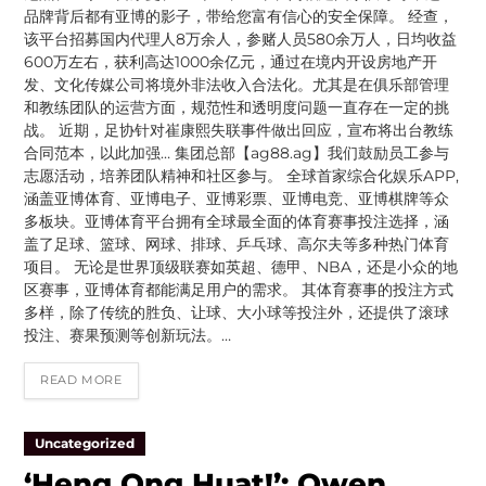
品牌背后都有亚博的影子，带给您富有信心的安全保障。 经查，
该平台招募国内代理人8万余人，参赌人员580余万人，日均收益
600万左右，获利高达1000余亿元，通过在境内开设房地产开
发、文化传媒公司将境外非法收入合法化。尤其是在俱乐部管理
和教练团队的运营方面，规范性和透明度问题一直存在一定的挑
战。 近期，足协针对崔康熙失联事件做出回应，宣布将出台教练
合同范本，以此加强… 集团总部【ag88.ag】我们鼓励员工参与
志愿活动，培养团队精神和社区参与。 全球首家综合化娱乐APP,
涵盖亚博体育、亚博电子、亚博彩票、亚博电竞、亚博棋牌等众
多板块。亚博体育平台拥有全球最全面的体育赛事投注选择，涵
盖了足球、篮球、网球、排球、乒乓球、高尔夫等多种热门体育
项目。 无论是世界顶级联赛如英超、德甲、NBA，还是小众的地
区赛事，亚博体育都能满足用户的需求。 其体育赛事的投注方式
多样，除了传统的胜负、让球、大小球等投注外，还提供了滚球
投注、赛果预测等创新玩法。…
READ MORE
Uncategorized
‘Heng Ong Huat!’: Owen