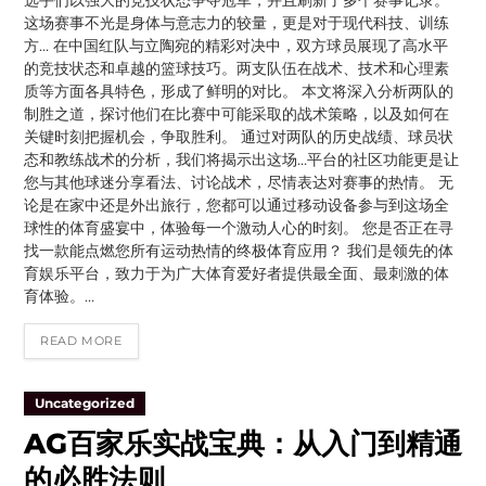
这场赛事不光是身体与意志力的较量，更是对于现代科技、训练
方… 在中国红队与立陶宛的精彩对决中，双方球员展现了高水平
的竞技状态和卓越的篮球技巧。两支队伍在战术、技术和心理素
质等方面各具特色，形成了鲜明的对比。 本文将深入分析两队的
制胜之道，探讨他们在比赛中可能采取的战术策略，以及如何在
关键时刻把握机会，争取胜利。 通过对两队的历史战绩、球员状
态和教练战术的分析，我们将揭示出这场…平台的社区功能更是让
您与其他球迷分享看法、讨论战术，尽情表达对赛事的热情。 无
论是在家中还是外出旅行，您都可以通过移动设备参与到这场全
球性的体育盛宴中，体验每一个激动人心的时刻。 您是否正在寻
找一款能点燃您所有运动热情的终极体育应用？ 我们是领先的体
育娱乐平台，致力于为广大体育爱好者提供最全面、最刺激的体
育体验。…
READ MORE
Uncategorized
AG百家乐实战宝典：从入门到精通
的必胜法则