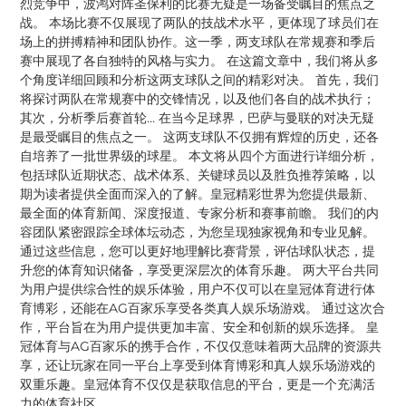
烈竞争中，波鸿对阵圣保利的比赛无疑是一场备受瞩目的焦点之
战。 本场比赛不仅展现了两队的技战术水平，更体现了球员们在
场上的拼搏精神和团队协作。这一季，两支球队在常规赛和季后
赛中展现了各自独特的风格与实力。 在这篇文章中，我们将从多
个角度详细回顾和分析这两支球队之间的精彩对决。 首先，我们
将探讨两队在常规赛中的交锋情况，以及他们各自的战术执行；
其次，分析季后赛首轮… 在当今足球界，巴萨与曼联的对决无疑
是最受瞩目的焦点之一。 这两支球队不仅拥有辉煌的历史，还各
自培养了一批世界级的球星。 本文将从四个方面进行详细分析，
包括球队近期状态、战术体系、关键球员以及胜负推荐策略，以
期为读者提供全面而深入的了解。皇冠精彩世界为您提供最新、
最全面的体育新闻、深度报道、专家分析和赛事前瞻。 我们的内
容团队紧密跟踪全球体坛动态，为您呈现独家视角和专业见解。
通过这些信息，您可以更好地理解比赛背景，评估球队状态，提
升您的体育知识储备，享受更深层次的体育乐趣。 两大平台共同
为用户提供综合性的娱乐体验，用户不仅可以在皇冠体育进行体
育博彩，还能在AG百家乐享受各类真人娱乐场游戏。 通过这次合
作，平台旨在为用户提供更加丰富、安全和创新的娱乐选择。 皇
冠体育与AG百家乐的携手合作，不仅仅意味着两大品牌的资源共
享，还让玩家在同一平台上享受到体育博彩和真人娱乐场游戏的
双重乐趣。皇冠体育不仅仅是获取信息的平台，更是一个充满活
力的体育社区。…