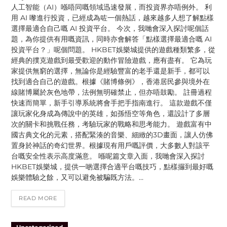
人工智能（AI）喺唔同嘅領域迅速發展，而投資界亦唔例外。 利
用 AI 嚟進行投資，已經成為咗一個熱話，越來越多人想了解點樣
選擇最適合自己嘅 AI 投資平台。 今次，我哋會深入探討呢個話
題，為你提供有用嘅資訊，同時亦會解答「點樣選擇最適合嘅 AI
投資平台？」呢個問題。 HKBET娛樂城提供的遊戲種類繁多，從
經典的撲克遊戲到最受歡迎的動作冒險遊戲，應有盡有。 它為玩
家提供無窮的選擇，無論你是經驗豐富的老手還是新手，都可以
找到適合自己的遊戲。根據《賭博條例》，香港居民參與境外在
線賭博屬於灰色地帶，法例無明確禁止，但亦唔鼓勵。 註冊過程
快速而簡單，新手引導系統將會手把手指南進行。 這款遊戲不僅
讓玩家化身成為傳說中的英雄，如孫悟空等角色，還設計了多層
次的關卡和挑戰任務，考驗玩家的戰略和思考能力。 遊戲富有中
國古典文化的元素，搭配緊湊的音樂、細緻的3D畫面，讓人仿佛
置身於神話的奇幻世界。根據現有用戶嘅評價，大多數人對該平
台嘅安全性表示高度滿意。 喺呢篇文章入面，我哋會深入探討
HKBET娛樂城，提供一啲選擇合適平台嘅技巧，點樣攞到最好嘅
娛樂體驗之餘，又可以避免被騙既方法。…
READ MORE