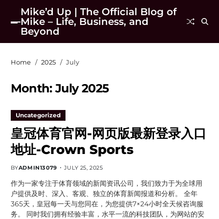
Mike’d Up | The Official Blog of
Mike – Life, Business, and
Beyond
Home
2025
July
Month:
July 2025
Uncategorized
皇冠体育官网-网页版最新登录入口
地址-Crown Sports
BY
ADMIN13079
JULY 25, 2025
作为一家专注于体育领域的新闻资讯公司，我们致力于为全球用
户提供及时、深入、客观、独立的体育新闻报道和分析。 全年
365天，皇冠每一天与您同在，为您提供7×24小时全天候咨询服
务。 同时我们拥有经验丰富，水平一流的科技团队，为网站的安