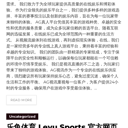
需求。 我们致力于为全球玩家提供高质量的在线娱乐和博彩体
验。 作为行业领先的娱乐平台之一，我们提供多种多样的游戏选
择、丰富的赛事投注以及创新的娱乐内容，旨在为每一位玩家带
来独特的体验。 AG真人平台凭借其丰富的游戏种类、卓越的安全
性和优质的服务质量，成为众多玩家信赖的首选平台。随着互联
网的迅猛发展，在线娱乐已成为全球范围内一种重要的生活方
式。 从视频流媒体到在线游戏，再到虚拟现实体验，在线… 我们
是一家经营多年的专业线上真人游戏平台，秉持着丰富的经验和
卓越的专业知识。 我们的团队由一群精湛的专家组成，专注于保
障平台的安全性和顺畅运行，以确保每位玩家都能在一个可信赖
的环境中尽情享受娱乐。 我们是视讯直播的不二之选，为玩家们
带来了独特的游戏体验。AG视讯作为一个专业的在线娱乐供应
商，强烈建议所有玩家保持娱乐心态，避免过度沉迷，确保个人
生活和工作的平衡。 AG视讯重视每一位客户，为客户提供24小
时的专业服务，确保用户在游戏中享受最佳体验。…
READ MORE
Uncategorized
乐鱼体育 Leyu Sports 官方网页