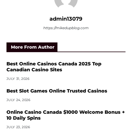
admin13079
https://mikedupblog.com
More From Author
Best Online Casinos Canada 2025 Top
Canadian Casino Sites
JULY 31, 2026
Best Slot Games Online Trusted Casinos
JULY 24, 2026
Online Casino Canada $1000 Welcome Bonus +
10 Daily Spins
JULY 23, 2026