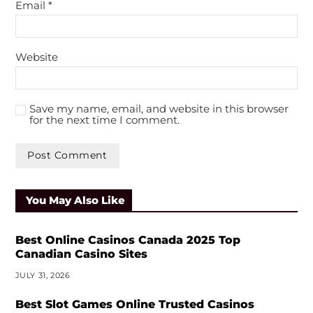
Email
*
Website
Save my name, email, and website in this browser
for the next time I comment.
You May Also Like
Best Online Casinos Canada 2025 Top
Canadian Casino Sites
JULY 31, 2026
Best Slot Games Online Trusted Casinos