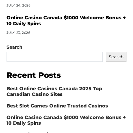
JULY 24, 2026
Online Casino Canada $1000 Welcome Bonus +
10 Daily Spins
JULY 23, 2026
Search
Search
Recent Posts
Best Online Casinos Canada 2025 Top
Canadian Casino Sites
Best Slot Games Online Trusted Casinos
Online Casino Canada $1000 Welcome Bonus +
10 Daily Spins