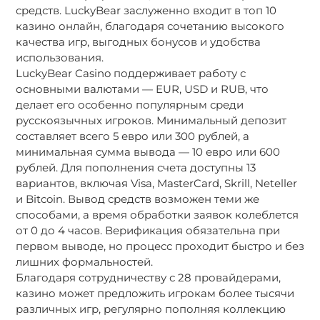
средств. LuckyBear заслуженно входит в топ 10
казино онлайн, благодаря сочетанию высокого
качества игр, выгодных бонусов и удобства
использования.
LuckyBear Casino поддерживает работу с
основными валютами — EUR, USD и RUB, что
делает его особенно популярным среди
русскоязычных игроков. Минимальный депозит
составляет всего 5 евро или 300 рублей, а
минимальная сумма вывода — 10 евро или 600
рублей. Для пополнения счета доступны 13
вариантов, включая Visa, MasterCard, Skrill, Neteller
и Bitcoin. Вывод средств возможен теми же
способами, а время обработки заявок колеблется
от 0 до 4 часов. Верификация обязательна при
первом выводе, но процесс проходит быстро и без
лишних формальностей.
Благодаря сотрудничеству с 28 провайдерами,
казино может предложить игрокам более тысячи
различных игр, регулярно пополняя коллекцию