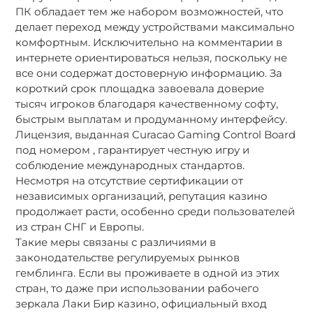
ПК обладает тем же набором возможностей, что
делает переход между устройствами максимально
комфортным. Исключительно на комментарии в
интернете ориентироваться нельзя, поскольку не
все они содержат достоверную информацию. За
короткий срок площадка завоевала доверие
тысяч игроков благодаря качественному софту,
быстрым выплатам и продуманному интерфейсу.
Лицензия, выданная Curacao Gaming Control Board
под номером , гарантирует честную игру и
соблюдение международных стандартов.
Несмотря на отсутствие сертификации от
независимых организаций, репутация казино
продолжает расти, особенно среди пользователей
из стран СНГ и Европы.
Такие меры связаны с различиями в
законодательстве регулируемых рынков
гемблинга. Если вы проживаете в одной из этих
стран, то даже при использовании рабочего
зеркала Лаки Бир казино, официальный вход