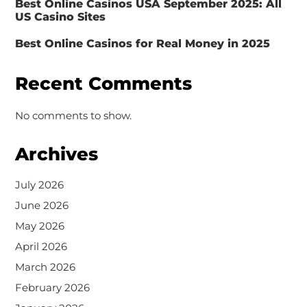
Best Online Casinos USA September 2025: All
US Casino Sites
Best Online Casinos for Real Money in 2025
Recent Comments
No comments to show.
Archives
July 2026
June 2026
May 2026
April 2026
March 2026
February 2026