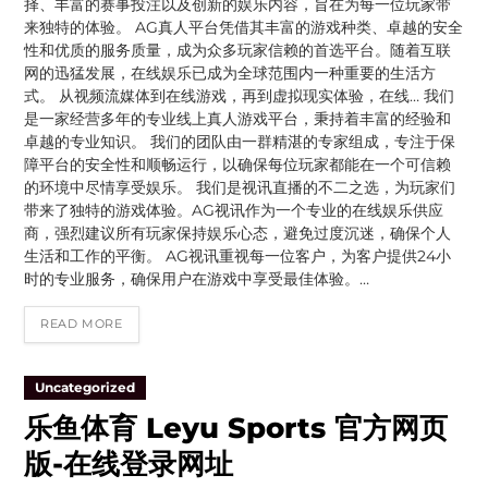
择、丰富的赛事投注以及创新的娱乐内容，旨在为每一位玩家带
来独特的体验。 AG真人平台凭借其丰富的游戏种类、卓越的安全
性和优质的服务质量，成为众多玩家信赖的首选平台。随着互联
网的迅猛发展，在线娱乐已成为全球范围内一种重要的生活方
式。 从视频流媒体到在线游戏，再到虚拟现实体验，在线… 我们
是一家经营多年的专业线上真人游戏平台，秉持着丰富的经验和
卓越的专业知识。 我们的团队由一群精湛的专家组成，专注于保
障平台的安全性和顺畅运行，以确保每位玩家都能在一个可信赖
的环境中尽情享受娱乐。 我们是视讯直播的不二之选，为玩家们
带来了独特的游戏体验。AG视讯作为一个专业的在线娱乐供应
商，强烈建议所有玩家保持娱乐心态，避免过度沉迷，确保个人
生活和工作的平衡。 AG视讯重视每一位客户，为客户提供24小
时的专业服务，确保用户在游戏中享受最佳体验。…
READ MORE
Uncategorized
乐鱼体育 Leyu Sports 官方网页
版-在线登录网址