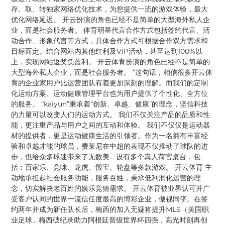
存、取、转独家网络优化技术，为您提供一流的游戏体验，最大
优化网络延迟。 开云扮演的角色已经不是简单的大型海外私人企
业，而是社会服务者。 体育明星代言合作方式包括签约代言、活
动合作、形象代言等方式，具体合作方式可根据合作双方需求和
目标而定。结合网站内其他红利及VIP活动，甚至达到100%以
上，实现网站返奖负盈利。 开云体育扮演的角色已经不是简单的
大型海外私人企业，而是社会服务者。 ”这句话，相信很多开云体
育的企业家用户比运营团队有着更加深刻的理解。而我们的定制
化运动方案、运动健康管理平台也为用户提供了个性化、全方位
的服务。 “kaiyun”秉承着“创新、卓越、健康”的理念，坚信科技
的力量可以改变人们的运动方式。 我们不仅关注产品的品质和性
能，更注重产品与用户之间的互动和体验。 我们不仅仅是运动器
材的提供者，更是运动健康生活的引领者。作为一名拥有丰富经
验和卓越才能的球员，费莱尼在中超的表现不仅推动了球队的进
步，也给众多球迷带来了无数美… 设有多个真人荷官桌台，包
括：百家乐、竞咪、龙虎、骰宝、轮盘等多款游戏。 开云体育 主
动地承担起社会服务功能，服务百姓，秉承低利润化运营的理
念，切实解决老百姓的娱乐竞猜需求。 开云体育被业界认可并广
受客户认同的世界一流信任度最高的博彩企业，傲视同侪。在签
约两年并成为新任队长后，梅西的加入无疑将提升MLS（美国职
业足球… 梅西破纪录助力阿根廷晋级世界杯四强，高光时刻再创