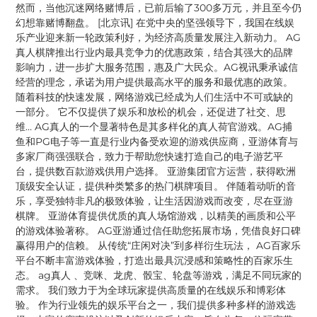
然而，当他沉迷网络赌博后，已前后输了300多万元，并且至今仍
幻想靠赌博翻盘。 [北京讯] 在党中央的坚强领导下，我国在线娱
乐产业迎来新一轮政策利好，为经济高质量发展注入新动力。 AG
真人棋牌推出行业内最具竞争力的优惠政策，结合其强大的品牌
影响力，进一步扩大服务范围，惠及广大民众。AG视讯秉承诚信
经营的理念，承诺为用户提供最高水平的服务和最优惠的政策。
随着科技的快速发展，网络游戏已经成为人们生活中不可或缺的
一部分。 它不仅提供了娱乐和放松的机会，还促进了社交、思
维… AG真人的一个显著特色是其多样化的真人荷官游戏。AG捕
鱼和PG电子等一直是行业内备受欢迎的游戏供应商，亚游体育与
多家厂商强强联合，致力于帮助您快速打造自己的电子游艺平
台，提供数百款游戏供用户选择。 亚游集团官方运营，获得欧洲
顶级安全认证，提供种类繁多的热门棋牌项目。 伴随着动听的音
乐，享受独特非凡的极致体验，让生活因游戏而改变，尽在亚游
棋牌。 亚游体育提供优质的真人场馆游戏，以精美的画质和公平
的游戏体验著称。 AG亚游通过信任助您拓展市场，凭借良好口碑
赢得用户的信赖。 从传统“庄闲对决”到多样衍生玩法， AG百家乐
平台不断丰富游戏体验，打造出最具沉浸感和策略性的百家乐生
态。 ag真人 、竞咪、龙虎、骰宝、轮盘等游戏，满足不同玩家的
需求。 我们致力于为全球玩家提供高质量的在线娱乐和博彩体
验。 作为行业领先的娱乐平台之一，我们提供多种多样的游戏选