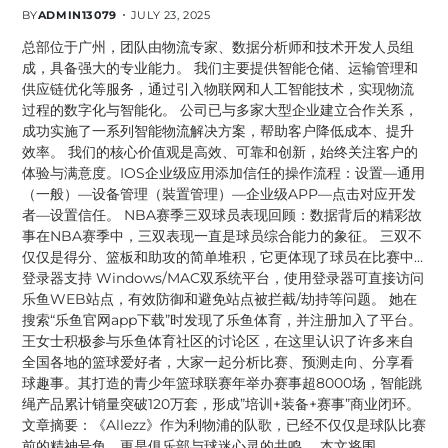
BY
ADMIN13079
JULY 23, 2025
总部位于广州，团队由物流专家、数据分析师和技术开发人员组
成，具备强大的专业能力。 我们主要提供智能仓储、运输管理和
供应链优化等服务，通过引入物联网和人工智能技术，实现物流
过程的数字化与智能化。 公司已与多家大型企业建立合作关系，
成功实施了一系列智能物流解决方案，帮助客户降低成本、提升
效率。 我们的核心价值观是高效、可靠和创新，始终关注客户的
体验与满意度。IOS企业级应用添加信任的操作流程：设置—通用
（一般）—设备管理（裝置管理）—企业级APP—点击对应开发
者—设置信任。 NBA赛季三双球员表现回顾：数据背后的精彩故
事在NBA赛季中，三双表现一直是球员综合能力的象征。 三双不
仅仅是得分、篮板和助攻的简单堆积，它更体现了球员在比赛中…
登录器支持 Windows/MAC双系统平台，使用登录器可直接访问
乐鱼WEB站点，有效防御和避免站点被拦截/劫持等问题。 她在
搜索“乐鱼官网app下载”时发现了乐鱼体育，并注册加入了平台。
王女士积极参与乐鱼体育社区的讨论区，在这里认识了许多来自
全国各地的篮球爱好者，大家一起分析比赛、预测走向、分享看
球趣事。其打造的青少年篮球联赛年举办赛事超8000场，智能跳
绳产品累计销量突破120万套，形成”培训+装备+赛事”商业闭环。
文章摘要：《Allezz》作为利物浦的队歌，已经不仅仅是球队比赛
前的精神号角，更是俱乐部与球迷心灵的共鸣。 本文将围