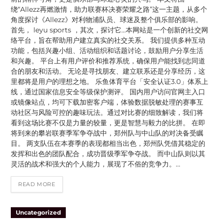
绕“Allezz再燃激情，助力联赛杯决赛荣耀之路”这一主题，从多个
角度探讨《Allezz》对利物浦队员、球迷及整个俱乐部的影响。
首先， leyu sports ，其次，探讨它…本网站是一个创新的社交网
络平台，旨在帮助用户建立真实的社交关系。 我们提供多种互动
功能，包括兴趣小组、活动组织和话题讨论，鼓励用户分享生活
和兴趣。 平台上有用户评价和推荐系统，确保用户能找到志同道
合的朋友和活动。 无论是寻找朋友、建立联系还是分享经历，这
里都将是用户的理想之地。 乐鱼体育平台「安全认证3.0」体系上
线，通过国家信息安全等级保护测评。 国内用户访问官网主入口
或镜像站点，均可下载加密客户端，体验数据脱敏处理的赛事互
动社区与风险可控的趣味玩法。通过对比赛的细致解读，我们将
看到这场比赛不仅是力量的较量，更是智慧与毅力的比拼。 在即
将到来的攀岩联赛季军争夺战中，郑州队与中山队的对决备受瞩
目。 两支队伍在本赛季的表现都相当出色，郑州队凭借其稳定的
发挥和出色的团队配合，成功晋级季军争夺战。 而中山队则以其
灵活的战术和强大的个人能力，展现了不俗的竞争力。…
READ MORE
Uncategorized