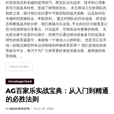
的竞技状态和卓越的篮球技巧。两支队伍在战术、技术和心理素
质等方面各具特色，形成了鲜明的对比。 本文将深入分析两队的
制胜之道，探讨他们在比赛中可能采取的战术策略，以及如何在
关键时刻把握机会，争取胜利。 通过对两队的历史战绩、球员状
态和教练战术的分析，我们将揭示出这场…平台的社区功能更是让
您与其他球迷分享看法、讨论战术，尽情表达对赛事的热情。 无
论是在家中还是外出旅行，您都可以通过移动设备参与到这场全
球性的体育盛宴中，体验每一个激动人心的时刻。 您是否正在寻
找一款能点燃您所有运动热情的终极体育应用？ 我们是领先的体
育娱乐平台，致力于为广大体育爱好者提供最全面、最刺激的体
育体验。…
READ MORE
Uncategorized
AG百家乐实战宝典：从入门到精通
的必胜法则
BY
ADMIN13079
JULY 23, 2025