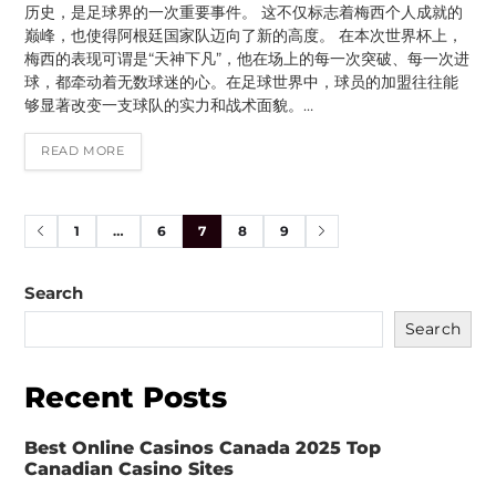
历史，是足球界的一次重要事件。 这不仅标志着梅西个人成就的
巅峰，也使得阿根廷国家队迈向了新的高度。 在本次世界杯上，
梅西的表现可谓是“天神下凡”，他在场上的每一次突破、每一次进
球，都牵动着无数球迷的心。在足球世界中，球员的加盟往往能
够显著改变一支球队的实力和战术面貌。…
READ MORE
1
…
6
7
8
9
Search
Search
Recent Posts
Best Online Casinos Canada 2025 Top
Canadian Casino Sites