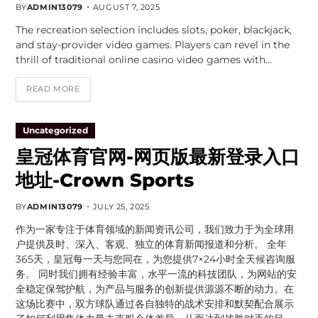
BY
ADMIN13079
AUGUST 7, 2025
The recreation selection includes slots, poker, blackjack,
and stay-provider video games. Players can revel in the
thrill of traditional online casino video games with…
READ MORE
Uncategorized
皇冠体育官网-网页版最新登录入口
地址-Crown Sports
BY
ADMIN13079
JULY 25, 2025
作为一家专注于体育领域的新闻资讯公司，我们致力于为全球用
户提供及时、深入、客观、独立的体育新闻报道和分析。 全年
365天，皇冠每一天与您同在，为您提供7×24小时全天候咨询服
务。 同时我们拥有经验丰富，水平一流的科技团队，为网站的安
全稳定保驾护航，为产品与服务的创新提供源源不断的动力。在
这场比赛中，双方球队通过各自独特的战术安排和默契配合展示