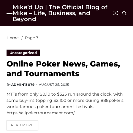
Mike’d Up | The Official Blog of
Mike – Life, Business, and
Beyond
Home
Page 7
Uncategorized
Online Poker News, Games,
and Tournaments
BY
ADMIN13079
AUGUST 25, 2025
MTTs from only $0.10 to $525 run around the clock, with
some buy-ins topping $2,100 or more during 888poker’s
world-famous poker tournament festivals.
https://allpokertournament.com/…
READ MORE