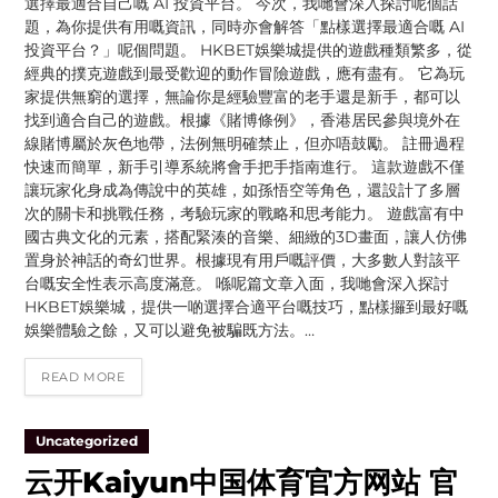
選擇最適合自己嘅 AI 投資平台。 今次，我哋會深入探討呢個話
題，為你提供有用嘅資訊，同時亦會解答「點樣選擇最適合嘅 AI
投資平台？」呢個問題。 HKBET娛樂城提供的遊戲種類繁多，從
經典的撲克遊戲到最受歡迎的動作冒險遊戲，應有盡有。 它為玩
家提供無窮的選擇，無論你是經驗豐富的老手還是新手，都可以
找到適合自己的遊戲。根據《賭博條例》，香港居民參與境外在
線賭博屬於灰色地帶，法例無明確禁止，但亦唔鼓勵。 註冊過程
快速而簡單，新手引導系統將會手把手指南進行。 這款遊戲不僅
讓玩家化身成為傳說中的英雄，如孫悟空等角色，還設計了多層
次的關卡和挑戰任務，考驗玩家的戰略和思考能力。 遊戲富有中
國古典文化的元素，搭配緊湊的音樂、細緻的3D畫面，讓人仿佛
置身於神話的奇幻世界。根據現有用戶嘅評價，大多數人對該平
台嘅安全性表示高度滿意。 喺呢篇文章入面，我哋會深入探討
HKBET娛樂城，提供一啲選擇合適平台嘅技巧，點樣攞到最好嘅
娛樂體驗之餘，又可以避免被騙既方法。…
READ MORE
Uncategorized
云开Kaiyun中国体育官方网站 官